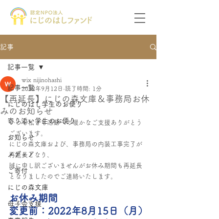
記事
記事一覧
wix nijinohashi
記事一覧
2022年9月12日
読了時間: 1分
【再延長】にじの森文庫＆事務局お休
にじのはし学生のお便り
みのお知らせ
寄り添い学生のお便り
いつも私ども活動への暖かなご支援ありがとう
ございます。
お知らせ
にじの森文庫および、事務局の内装工事完了が
メディア
再延長となり、
誠に申し訳ございませんがお休み期間も再延長
ご寄付
となりましたのでご連絡いたします。
にじの森文庫
お休み期間
母子会支援
変更前：2022年8月15日（月）