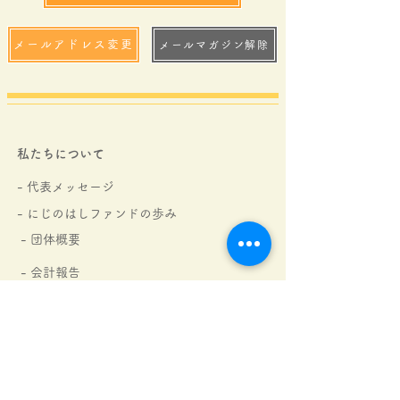
メールアドレス変更
メールマガジン解除
私たちについて
- 代表メッセージ
- にじのはしファンドの
歩み
- 団体概要
- 会計報告
-
定款・規程集
- アクセス
- ご支援団体・企業さま