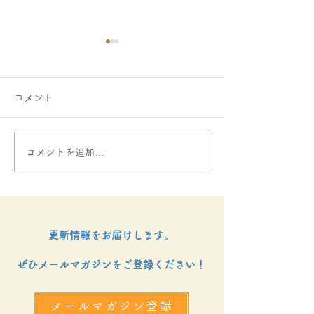
コメント
コメントを追加…
ご寄付をお寄せいただき
にじのはしファ
ました
金決定通知書授
いました。
更新情報をお届けします。
ぜひメールマガジンをご登録ください！
メールマガジン登録