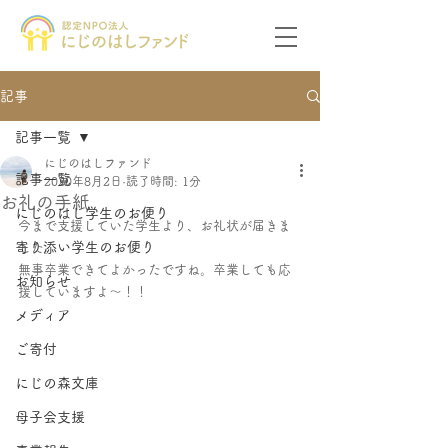
記事
記事一覧
にじのはしファンド
記事一覧
2020年8月2日
読了時間: 1分
お礼の手紙
にじのはし学生のお便り
今まで支援していた学生より、お礼状が届きま
寄り添い学生のお便り
した。
無事卒業できてよかったですね。卒業しても応
お知らせ
援していますよ〜！！
メディア
ご寄付
にじの森文庫
母子会支援