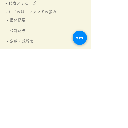
- 代表メッセージ
- にじのはしファンドの
歩み
- 団体概要
- 会計報告
-
定款・規程集
- アクセス
- ご支援団体・企業さま
にじレンジャー紹介
活動内容
₋ にじの森文庫​
​子どもたちのおたより