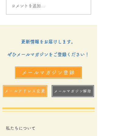
コメントを追加…
２０２６年４月にじのは
２０２６年２、
しお便り
のはしお便り
更新情報をお届けします。
ぜひメールマガジンをご登録ください！
メールマガジン登録
メールアドレス変更
メールマガジン解除
私たちについて