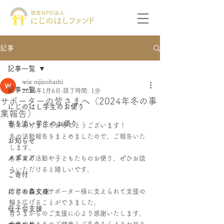
記事
記事一覧
wix nijinohashi
記事一覧
2025年1月6日
読了時間: 1分
サポーターの皆さまへ（2024年冬の事
にじのはし学生のお便り
業報告）
寄り添い学生のお便り
新年あけましておめでとうございます！
冬の活動報告をまとめましたので、ご報告いた
お知らせ
します。
メディア
各事業の活動や子どもたちのお便り、ぜひお読
みいただけると嬉しいです。
ご寄付
にじの森文庫
昨年も多くのサポーター様に支えられて支援の
輪を広げることができました。
母子会支援
皆さまからのご支援に心より感謝いたします。