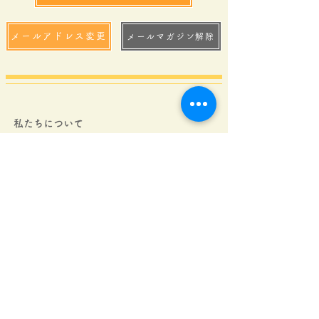
メールアドレス変更
メールマガジン解除
私たちについて
- 代表メッセージ
- にじのはしファンドの
歩み
- 団体概要
- 会計報告
-
定款・規程集
- アクセス
- ご支援団体・企業さま