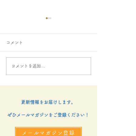
コメント
コメントを追加…
ご寄付をお寄せいただき
にじのはしファ
ました
金決定通知書授
いました。
更新情報をお届けします。
ぜひメールマガジンをご登録ください！
メールマガジン登録