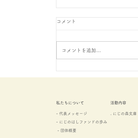
コメント
コメントを追加…
ご寄付をお寄せいただきまし
た。
私たちについて
活動内容
- 代表メッセージ
₋ にじの森文庫​
- にじのはしファンドの
歩み
- 団体概要