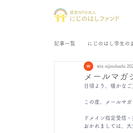
記事一覧
にじのはし学生の
wix nijinohashi
20
にじの森文庫
母子会支
メールマガ
日頃より、暖かなご
この度、メールマガ
ドメイン指定受信・
おかれましては、大