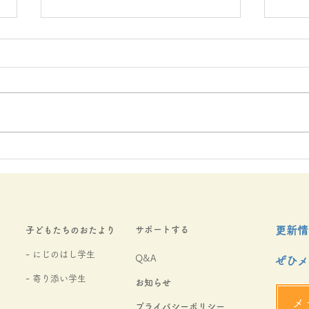
ご寄付をお寄せいただきまし
にじ
た
定通
た。
サポートする
更新情
​子どもたちのおたより
- にじのはし学生
Q&A
ぜひメ
​- 寄り添い学生
お知らせ
メ
​プライバシーポリシー