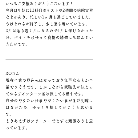
いつもご支援ありがとうございます！
今月は年始に13科目のテストや2週間の病院実習
などがあり、忙しい1ヶ月を過ごしていました。
今はそれらが終了し、少し落ち着いています。
2月は落ち着く月になるので1月に働けなかった
分、バイトを頑張って資格の勉強にも励んでい
きたいです。
ROさん
現在卒業の見込みは立っており無事なんとか卒
業できそうです、しかしながら就職先が決まっ
ておらずインターン含め探してる最中です。
自分のやりたい仕事ややりたい事がまだ明確に
はないため、ゆっくり探していこうと思いま
す。
とりあえずはフリーターでまずは頑張ろうと思
っています。