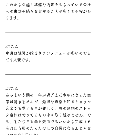
これから引越し準備や内定をもらっている会社
への書類手続きなどやることが多くて不安があ
ります。
SYさん
今月は練習が始まりランメニューが多いのでと
ても大変です。
ETさん
あっという間の一年が過ぎまだ今年になった実
感は湧きませんが、勉強や自身を知ると言うか
音楽でも覚える事が難しく、曲の歌詞のストッ
ク自体はできてるもの中々取り組めません。で
も、また今年も曲を数曲でもいいから完成させ
られたら私のたった少しの自信になるんじゃな
いのかなと思います。