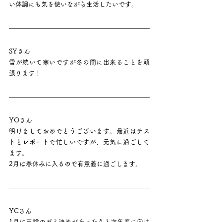
い体調にも気を使いながら生活したいです。
SYさん
雪が続いて寒いですが冬の間に出来ることを頑
張ります！
YOさん
明けましておめでとうございます。最近はテス
トとレポートで忙しいですが、元気に過ごして
ます。
2月は春休みに入るので有意義に過ごします。
YCさん
1月は卒論のゼミ決めがあったりと次年度に向け