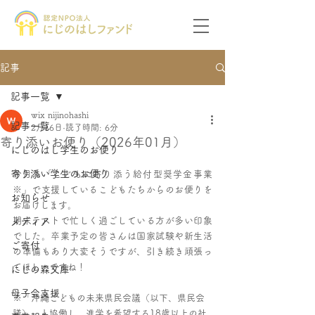
記事
記事一覧
wix nijinohashi
記事一覧
2月16日
読了時間: 6分
寄り添いお便り（2026年01月）
にじのはし学生のお便り
寄り添い学生のお便り
今月も「こどもに寄り添う給付型奨学金事業
※」で支援しているこどもたちからのお便りを
お知らせ
お届けします。
期末テストで忙しく過ごしている方が多い印象
メディア
でした。卒業予定の皆さんは国家試験や新生活
ご寄付
の準備もあり大変そうですが、引き続き頑張っ
てほしいですね！
にじの森文庫
母子会支援
※「沖縄こどもの未来県民会議（以下、県民会
議）」と協働し、進学を希望する18歳以上の社