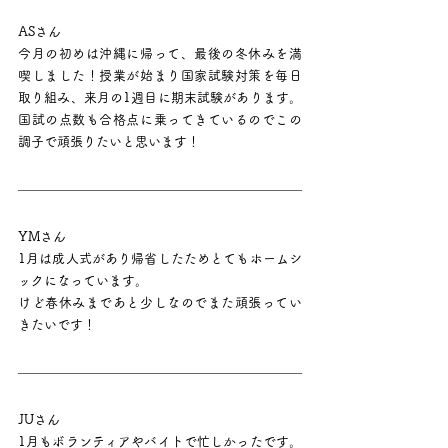
ASさん
今月の初めは沖縄に帰って、最後の冬休みを満
喫しました！授業が始まり国家試験対策を毎日
取り組み、来月の1週目に期末試験があります。
国試の点数も合格点に乗ってきているのでこの
調子で頑張りたいと思います！
YMさん
1月は成人式があり帰省したためとてもホームシ
ックになっています。
けど春休みまであと少しなのでまた頑張ってい
きたいです！
JUさん
1月もボランティアやバイトで忙しかったです。