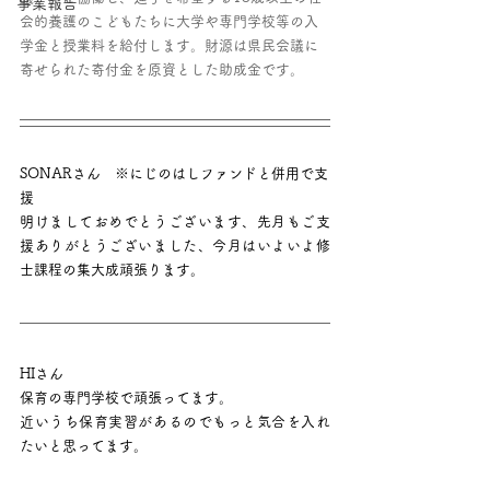
事業報告
会的養護のこどもたちに大学や専門学校等の入
学金と授業料を給付します。財源は県民会議に
寄せられた寄付金を原資とした助成金です。
SONARさん　※にじのはしファンドと併用で支
援
明けましておめでとうございます、先月もご支
援ありがとうございました、今月はいよいよ修
士課程の集大成頑張ります。
HIさん
保育の専門学校で頑張ってます。
近いうち保育実習があるのでもっと気合を入れ
たいと思ってます。