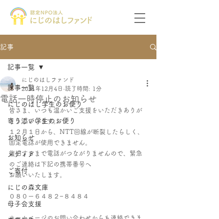
記事
記事一覧
にじのはしファンド
記事一覧
2021年12月4日
読了時間: 1分
電話一時停止のお知らせ
にじのはし学生のお便り
皆さま、いつも温かいご支援をいただきありが
寄り添い学生のお便り
とうございます。
１２月１日から、NTT回線が断裂したらしく、
お知らせ
固定電話が使用できません。
復旧するまで電話がつながりませんので、緊急
メディア
のご連絡は下記の携帯番号へ
ご寄付
お願いいたします。
にじの森文庫
０８０ー６４８２−８４８４
母子会支援
ホームページのお問い合わせからも連絡できま