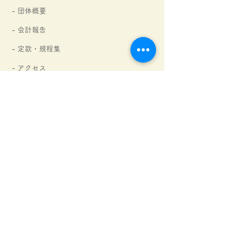
- 団体概要
- 会計報告
-
定款・規程集
- アクセス
- ご支援団体・企業さま
にじレンジャー紹介
活動内容
₋ にじの森文庫​
​子どもたちのおたより
- にじのはし学生