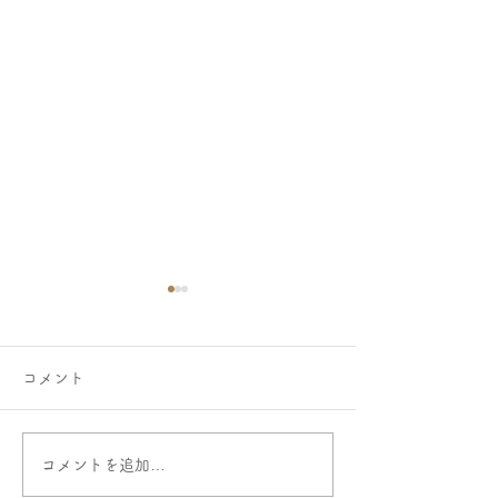
コメント
コメントを追加…
ご寄付をお寄せいただき
にじのはしファ