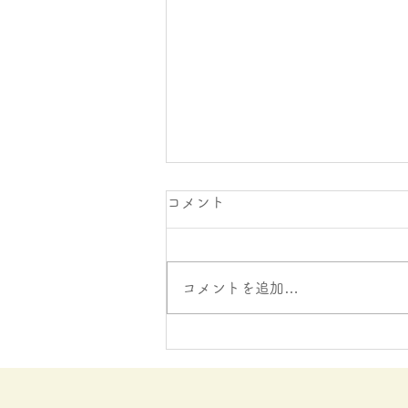
コメント
コメントを追加…
２０２６年５，６月にじのは
しお便り