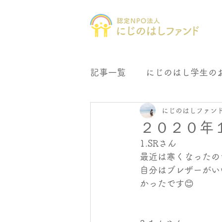
記事一覧
にじのはし学生の
にじのはしファン
にじの森文庫
母子会支
２０２０年
1.SRさん
最近は寒くなったの
自分はブレザーがい
かったです😊