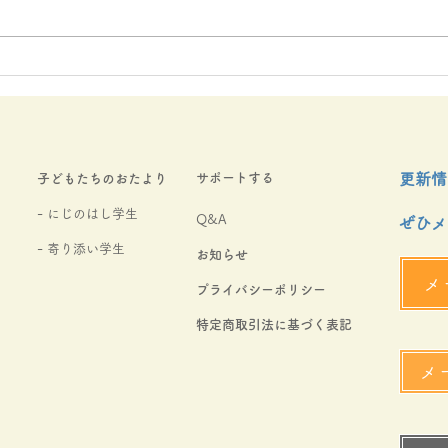
２０２６年４月にじのはしお
２０
便り
しお
サポートする
更新情
​子どもたちのおたより
- にじのはし学生
Q&A
ぜひメ
​- 寄り添い学生
お知らせ
メ
​プライバシーポリシー
​特定商取引法に基づく表記
メ