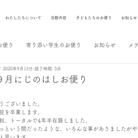
わたしたちについて
活動内容
子どもたちのお便り
お知らせ
お便り
寄り添い学生のお便り
お知らせ
メ
ド
2020年9月15日
読了時間: 3分
援
事業報告
９月にじのはしお便り
うございました。
校を卒業します。
制、トータルで4年半在籍しました。
っという間だったような。いろんな事がありましたがや
と思います。