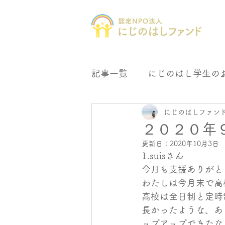
記事一覧
にじのはし学生の
にじのはしファン
にじの森文庫
母子会支
２０２０年
更新日：
2020年10月3日
1.suisさん
今月も支援ありがと
わたしは今月末で高
高校は全日制と定時
長かったような、あ
ップアップできたな