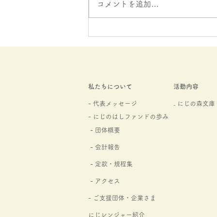
コメントを追加…
２０２６年５，６月にじのは
しお便り
私たちについて
活動内容
- 代表メッセージ
₋ にじの森文庫​
- にじのはしファンドの
歩み
- 団体概要
- 会計報告
-
定款・規程集
- アクセス
- ご支援団体・企業さま
にじレンジャー紹介