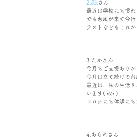
2.SR
さん
最近は学校にも慣れ
でも台風が来て今行
テストなどもこれか
3.たかさん
今月もご支援ありが
今月は立て続けの台風
最近は、私の生活リ
います( •̀ω•́ )
コロナにも体調にも
4.あられさん