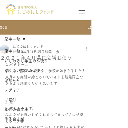
記事
記事一覧
にじのはしファンド
記事一覧
2021年4月21日
読了時間: 1分
２０２１年４月県民会議お便り
にじのはし学生のお便り
１.ペタジーニ
寄り添い学生のお便り
4月は、春休みが終わり、学校が始まりました！
来月から実習が始まるのでバイトと勉強両立で
お知らせ
きるよう頑張りたいと思います！ 
メディア
ご寄付
2. 華
20歳になります。
にじの森文庫
みんながお祝いしてくれるって言ってるので楽
母子会支援
しみです😬
・5月に帰省する予定だったけど約1ヶ月も実習