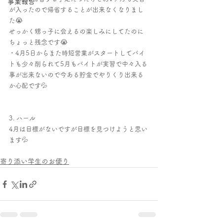
事業報告
が入ったので帰省することが出来なくなりまし
た😭
せっかく甥っ子に会えるの楽しみにしてたのに
ちょっと残念です😭
・4月5日からまた時短営業がスタートしてバイ
トも少々削られて5月もバイトが実習で中々入る
事が出来ないので今ある貯金でやりくり出来る
か心配です💦
3. ハール
4月は目標がないですが目標を見つけようと思い
ます💦
寄り添い学生のお便り