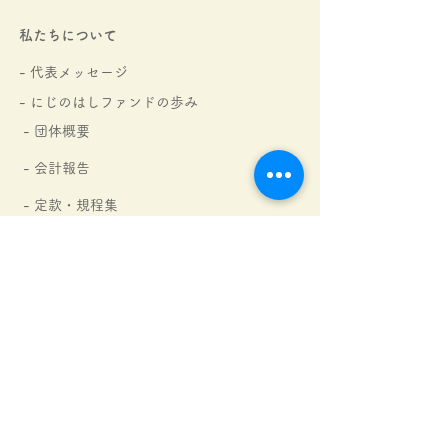
私たちについて
- 代表メッセージ
- にじのはしファンドの
歩み
- 団体概要
- 会計報告
-
定款・規程集
- アクセス
- ご支援団体・企業さま
にじレンジャー紹介
活動内容
₋ にじの森文庫​