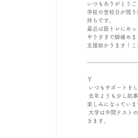
いつもありがとうご
学校の登校日が残り
持ちです。
最近は筋トレにめっ
やりすぎで脚痛めま
支援助かります！これ
Ｙ
 いつもサポートを
 去年よりも少し肌寒く感じる気がしますが、私は寒い方が好きなので最近は外に出るのが
楽しみになっていま
 大学は中間テストの時期で、1年の時より内容が難しいのでより一層テスト勉強に励んでい
きます。