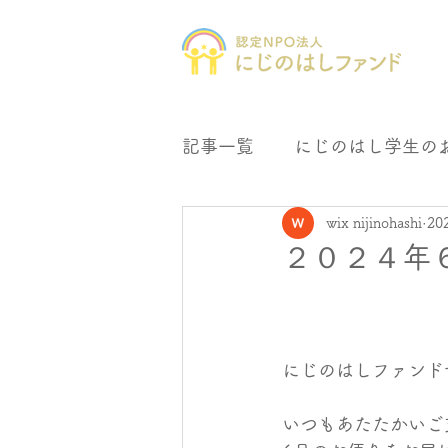
記事一覧
にじのはし学生の
wix nijinohashi
20
にじの森文庫
母子会支
２０２４年
にじのはしファンド
いつもあたたかいご