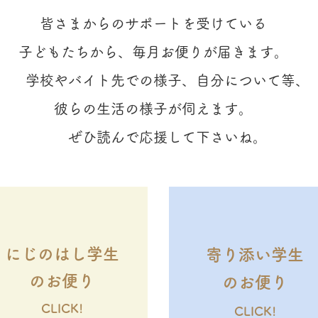
皆さまからのサポートを受けている
子どもたち
から、
毎月お便りが届きます。
学校やバイト先での様子、
自分について等、
彼らの生活の様子が伺えます。
ぜひ読んで応援して下さいね。
にじのはし学生
寄り
添い学
生
のお
便り
のお便り
CLICK!
CLICK!