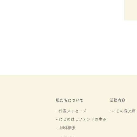
私たちについて
活動内容
- 代表メッセージ
₋ にじの森文庫​
- にじのはしファンドの
歩み
- 団体概要